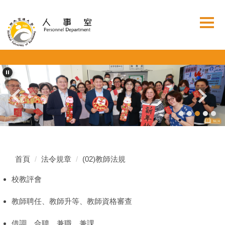
跳
到
主
要
內
容
區
首頁
法令規章
(02)教師法規
校教評會
教師聘任、教師升等、教師資格審查
借調、合聘、兼職、兼課