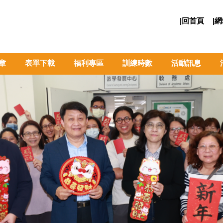
|回首頁
|
章
表單下載
福利專區
訓練時數
活動訊息