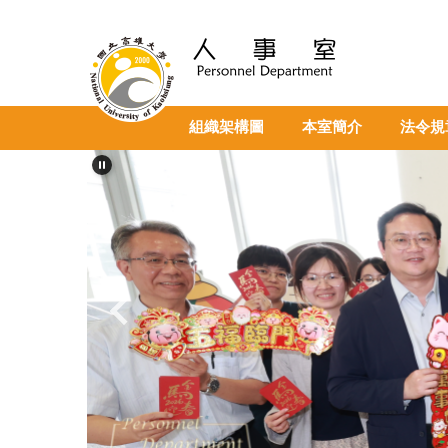
跳
到
主
要
內
容
組織架構圖
本室簡介
法令規
區