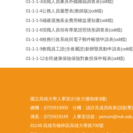
01-1-1-3現職人員兼具外國國籍調查表(odt檔)
01-1-1-4公務人員履歷表(教師版)(odt檔)
01-1-1-5補繳退撫基金費用權益通知書(odt檔)
01-1-1-6現職人員領有專業證照情形調查表(odt檔)
01-1-1-8校務行政系統與電子郵件帳號申請表(odt檔)
01-1-1-9教職員工證(含眷屬證)新辦暨異動申請表(odt檔
01-1-1-12全民健康保險保險對象投保申報表(odt檔)
國立高雄大學人事室(行政大樓南棟3樓)
總機：(07)5919000 分機：
請詳見成員執掌(請點擊
傳真：(07)5919149 人事室信箱：person@nuk.edu.
81148 高雄市楠梓區高雄大學路700號