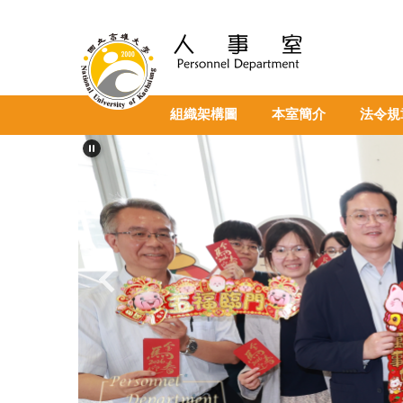
跳
到
主
要
內
容
組織架構圖
本室簡介
法令規
區