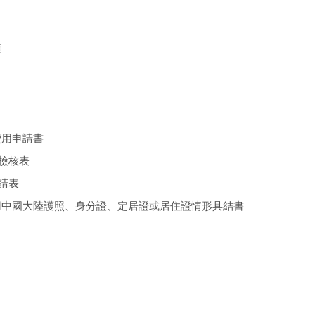
項
費用申請書
資檢核表
申請表
、領用中國大陸護照、身分證、定居證或居住證情形具結書