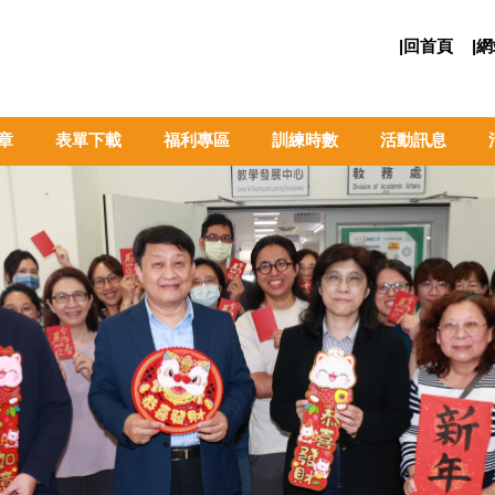
|回首頁
|
章
表單下載
福利專區
訓練時數
活動訊息